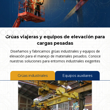
Slide 2 of 8.
Grúas viajeras y equipos de elevación para
cargas pesadas
Diseñamos y fabricamos grúas industriales y equipos de
elevación para el manejo de materiales pesados. Conoce
nuestras soluciones para entornos industriales exigentes
Grúas industriales
Equipos auxiliares